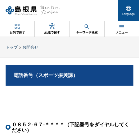
Language
目的で探す
組織で探す
キーワード検索
メニュー
トップ
>
お問合せ
電話番号（スポーツ振興課）
０８５２-６７-＊＊＊＊（下記番号をダイヤルしてく
ださい）