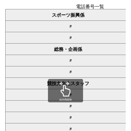
電話番号一覧
スポーツ振興係
〃
〃
総務・企画係
〃
〃
競技力向上スタッフ
〃
scrollable
〃
〃
〃