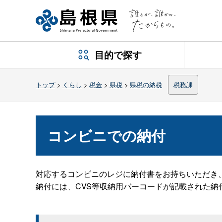
目的で探す
トップ
>
くらし
>
税金
>
県税
>
県税の納税
税務課
コンビニでの納付
対応するコンビニのレジに納付書をお持ちいただき
納付には、CVS等収納用バーコードが記載された納