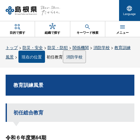
Language
目的で探す
組織で探す
キーワード検索
メニュー
トップ
>
防災・安全
>
防災・防犯
>
関係機関
>
消防学校
>
教育訓練
風景
>
現在の位置
初任教育
消防学校
教育訓練風景
初任総合教育
令和６年度第64期