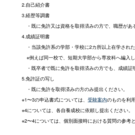
2.自己紹介書
3.経歴等調書
・既に免許又は資格を取得済みの方で、職歴があ
4.成績証明書
・当該免許系の学部・学校に2カ所以上在学された
※例えば同一校で、短期大学部から専攻科へ編入し
・既卒者で既に免許を取得済みの方でも、成績証
5.免許証の写し
・既に免許を取得済みの方のみ提出ください。
※1〜3の申込書式については、
受験案内
のものを利
※4については、各自養成校に依頼し提出ください。
※2〜4については、個別面接時における質問の参考