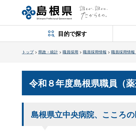
目的で探す
トップ
>
県政・統計
>
職員採用
>
職員採用情報
>
職員採用情報
令和８年度島根県職員（薬
島根県立中央病院、こころの