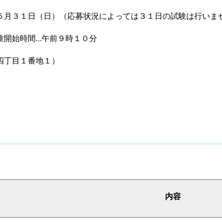
年５月３１日（日）（応募状況によっては３１日の試験は行いま
験開始時間...午前９時１０分
原四丁目１番地１）
内容