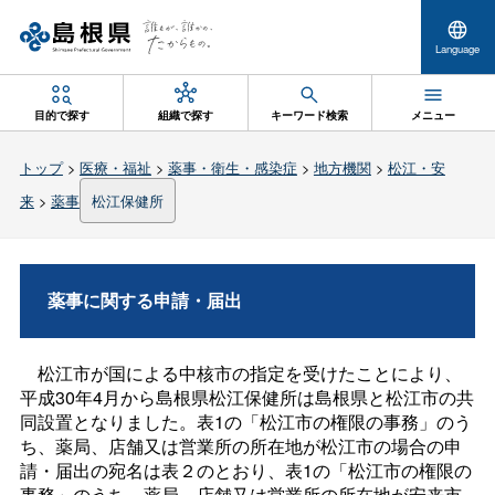
Language
目的で探す
組織で探す
キーワード検索
メニュー
トップ
>
医療・福祉
>
薬事・衛生・感染症
>
地方機関
>
松江・安
来
>
薬事
松江保健所
薬事に関する申請・届出
松江市が国による中核市の指定を受けたことにより、
平成30年4月から島根県松江保健所は島根県と松江市の共
同設置となりました。表1の「松江市の権限の事務」のう
ち、薬局、店舗又は営業所の所在地が松江市の場合の申
請・届出の宛名は表２のとおり、表1の「松江市の権限の
事務」のうち、薬局、店舗又は営業所の所在地が安来市