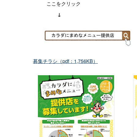
：：：：
：
ここをクリック
：：：：：：
：
↓
＿＿＿＿
＿＿
募集チラシ（pdf：1,756KB）
＿＿＿
______