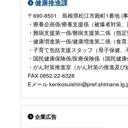
健康推進課
〒690-8501 島根県松江市殿町1番地
・療養企画係/療養支援係（被爆者対策、肝
・難病支援第一係/難病支援第二係（指定難病
・健康増進第一係/健康増進第二係（食育、
・子育て包括支援スタッフ（母子保健、不妊治
・国民健康保険係/医療保険係（国民健康保険
・がん対策推進室（がん対策の推進及び総合調
FAX 0852-22-6328
Eメール kenkosuishin@pref.shimane.lg.j
企業広告