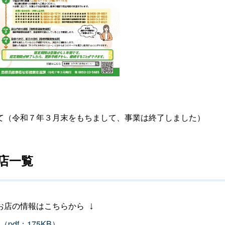
て（令和７年３月末をもちまして、事業は終了しました）
店一覧
お店の情報はこちらから
_
↓
df：175KB）