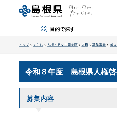
目的で探す
トップ
>
くらし
>
人権・男女共同参画
>
人権
>
募集事業
>
ポス
令和８年
度
島根県人権啓
募集内容