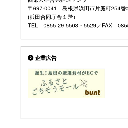
〒697-0041 島根県浜田市片庭町254番
(浜田合同庁舎１階）
TEL 0855-29-5503・5529／FAX 0855
企業広告