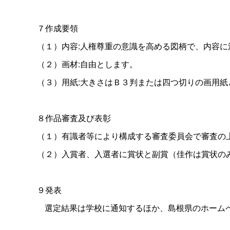
７作成要領
（１）内容:人権尊重の意識を高める図柄で、内容
（２）画材:自由とします。
（３）用紙:大きさはＢ３判または四つ切りの画用紙
８作品審査及び表彰
（１）有識者等により構成する審査委員会で審査の
（２）入賞者、入選者に賞状と副賞（佳作は賞状の
９発表
選定結果は学校に通知するほか、島根県のホーム