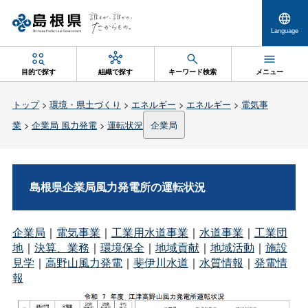
Language
目的で探す
組織で探す
キーワード検索
メニュー
トップ
>
環境・県土づくり
>
エネルギー
>
エネルギー
>
電気事
業
>
企業局 風力発電
>
運転状況
企業局
島根県企業局風力発電所の運転状況
企業局
｜
電気事業
｜
工業用水道事業
｜
水道事業
｜
工業団
地
｜
決算、業務
｜
環境保全
｜
地域貢献
｜
地域活動
｜
施設
見学
｜
高野山風力発電
｜
斐伊川水道
｜
水質情報
｜
発電情
報