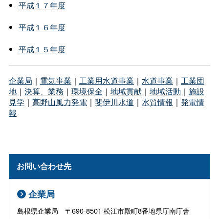
平成１７年度
平成１６年度
平成１５年度
企業局
｜
電気事業
｜
工業用水道事業
｜
水道事業
｜
工業団
地
｜
決算、業務
｜
環境保全
｜
地域貢献
｜
地域活動
｜
施設
見学
｜
高野山風力発電
｜
斐伊川水道
｜
水質情報
｜
発電情
報
お問い合わせ先
企業局
島根県企業局 〒690-8501 松江市殿町8番地県庁南庁舎