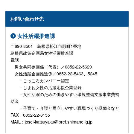
お問い合わせ先
女性活躍推進課
〒690-8501 島根県松江市殿町1番地
島根県政策企画局女性活躍推進課
電話：
男女共同参画係（代表）／0852-22-5629
女性活躍企画推進係／0852-22-5463、5245
・こっころカンパニー認定
・しまね女性の活躍応援企業登録
・女性活躍のための働きやすい環境整備支援事業費補
助金
・子育て・介護と両立しやすい職場づくり奨励金など
FAX：0852-22-6155
MAIL：josei-katsuyaku@pref.shimane.lg.jp