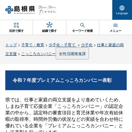
Language
目的で探す
組織で探す
キーワード検索
メニュー
トップ
>
子育て・教育
>
少子化・子育て
>
少子化
>
仕事と家庭の両
立支援
>
こっころカンパニー
女性活躍推進課
令和７年度プレミアムこっころカンパニー表彰
県では、仕事と家庭の両立支援をより進めていくため、
しまね子育て応援企業「こっころカンパニー」の認定企
業の中から、認定時の審査項目と育児休業や年次有給休
暇の取得率、時間外労働の状況などの実績を合わせ特に
優れている企業を「プレミアムこっころカンパニー」と
して表彰を行っています。