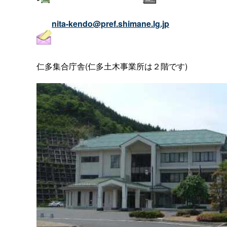
nita-kendo@pref.shimane.lg.jp
仁多集合庁舎(仁多土木事業所は２階です)