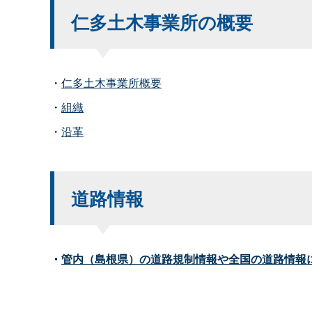
仁多土木事業所の概要
・
仁多土木事業所概要
・
組織
・
沿革
道路情報
・
管内（島根県）の道路規制情報や全国の道路情報