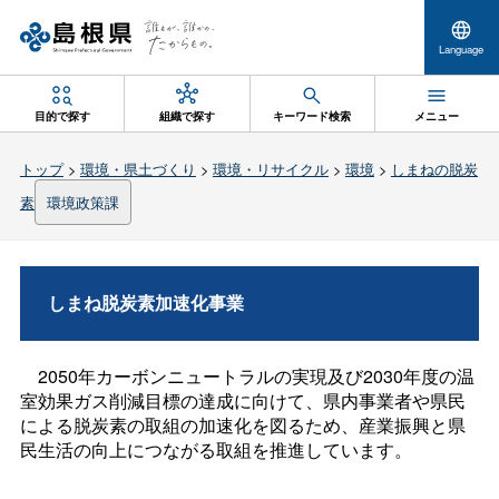
Language
目的で探す
組織で探す
キーワード検索
メニュー
トップ
>
環境・県土づくり
>
環境・リサイクル
>
環境
>
しまねの脱炭
素
環境政策課
しまね脱炭素加速化事業
2050年カーボンニュートラルの実現及び2030年度の温
室効果ガス削減目標の達成に向けて、県内事業者や県民
による脱炭素の取組の加速化を図るため、産業振興と県
民生活の向上につながる取組を推進しています。