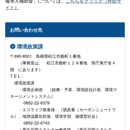
備導入補助金」については、
こちらをクリック（外部サ
イト）
お問い合わせ先
環境政策課
〒690-8501 島根県松江市殿町１番地
（事務室は、 松江市殿町１２８番地 県庁東庁舎４
階 にあります）
T E L：
環境政策課
・環境企画係 ［総務・予算、環境総合計画、環境マ
ネージメントシステム］
0852-22-6379
・エコライフ推進係 ［脱炭素（カーボンニュートラ
ル）、地球温暖化対策、環境学習、循環型社会］
0852-22-6743
・再生可能エネルギー推進係 ［再生可能エネルギ