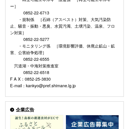
ー］
0852-22-6713
・規制係 ［石綿（アスベスト）対策、大気汚染防
止、騒音・振動・悪臭、水質汚濁、土壌汚染、温泉、フロ
ン対策］
0852-22-5277
・モニタリング係 ［環境影響評価、休廃止鉱山・鉱
害、公害紛争処理］
0852-22-6555
宍道湖・中海対策推進室
0852-22-6518
F A X：0852-25-3830
E-mail：kankyo@pref.shimane.lg.jp
企業広告