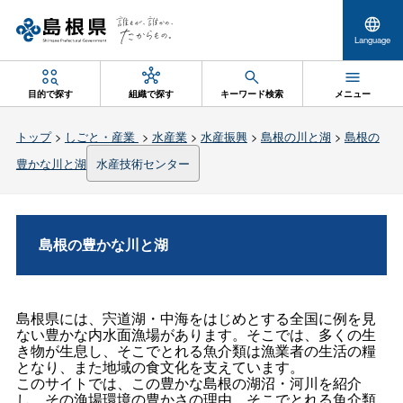
Language
目的で探す
組織で探す
キーワード検索
メニュー
トップ
>
しごと・産業
>
水産業
>
水産振興
>
島根の川と湖
>
島根の
豊かな川と湖
水産技術センター
島根の豊かな川と湖
島根県には、宍道湖・中海をはじめとする全国に例を見
ない豊かな内水面漁場があります。そこでは、多くの生
き物が生息し、そこでとれる魚介類は漁業者の生活の糧
となり、また地域の食文化を支えています。
このサイトでは、この豊かな島根の湖沼・河川を紹介
し、その漁場環境の豊かさの理由、そこでとれる魚介類