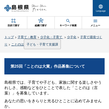
Language
目的で探す
組織で探す
キーワード検索
メニュー
トップ
>
子育て・教育
>
少子化・子育て
>
少子化
>
子育て環境づく
り
>
ことのは
子ども・子育て支援課
第25回「ことのは大賞」作品募集について
島根県では、子育てや子ども、家族に関する楽しさやう
れしさ、感動などをひとことで表した「ことのは（言
葉）」を募集しています。
あなたの思いをきらりと光るひとことに込めてみません
か。