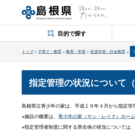
目的で探す
トップ
>
子育て・教育
>
教育・学習
>
生涯学習・社会教育
>
指定管理の状況について（
島根県立青少年の家は、平成１９年４月から指定管
※施設の概要は、
青少年の家（サン・レイク）ホー
※指定管理者制度に関する県全体の状況については