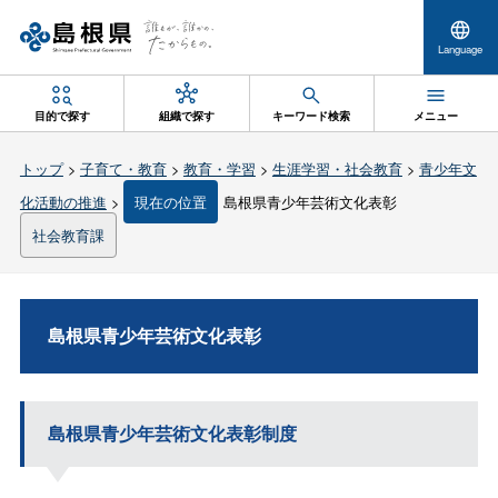
Language
目的で探す
組織で探す
キーワード検索
メニュー
トップ
>
子育て・教育
>
教育・学習
>
生涯学習・社会教育
>
青少年文
化活動の推進
>
現在の位置
島根県青少年芸術文化表彰
社会教育課
島根県青少年芸術文化表彰
島根県青少年芸術文化表彰制度